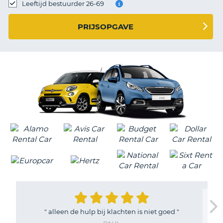
TO
Leeftijd bestuurder 26-69
N
PRIJSOPGAVE
S
"
alleen de hulp bij klachten is niet goed
"
T