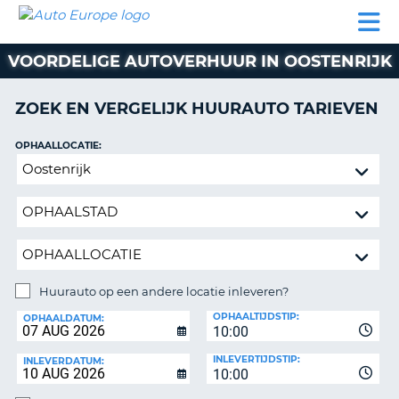
AUTO
AUTO
AUTO
CAMPER
PARTNER
HULP
EUROPE
HUREN
HUREN
HUREN
VOORDELIGE AUTOVERHUUR IN OOSTENRIJK
N
CAMPER
NT
HUREN
ZOEK EN VERGELIJK HUURAUTO TARIEVEN
PARTNER
R
HULP
OPHAALLOCATIE:
NG
Huurauto
MIJN
op
ACCOUNT
een
BEHEER
andere
MIJN
locatie
BOEKING
inleveren?
NEDERLAND
Huurauto op een andere locatie inleveren?
INLEVERLOCATIE:
OPHAALTIJDSTIP:
OPHAALDATUM:
10:00
INLEVERTIJDSTIP:
INLEVERDATUM:
10:00