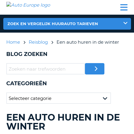
AUTO
AUTO
AUTO
CAMPER
PARTNER
HULP
EUROPE
HUREN
HUREN
HUREN
N
CAMPER
ZOEK EN VERGELIJK HUURAUTO TARIEVEN
NT
HUREN
PARTNER
Home
Reisblog
Een auto huren in de winter
R
HULP
BLOG ZOEKEN
NG
MIJN
ACCOUNT
BEHEER
MIJN
CATEGORIEËN
BOEKING
NEDERLAND
EEN AUTO HUREN IN DE
BLOGS
ZOEKEN......
WINTER