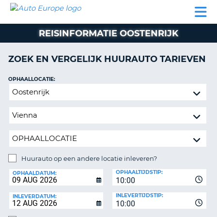
AUTO
AUTO
AUTO
CAMPER
PARTNER
HULP
EUROPE
HUREN
HUREN
HUREN
REISINFORMATIE OOSTENRIJK
N
CAMPER
NT
HUREN
ZOEK EN VERGELIJK HUURAUTO TARIEVEN
PARTNER
R
HULP
OPHAALLOCATIE:
NG
Huurauto
MIJN
op
ACCOUNT
een
BEHEER
andere
MIJN
locatie
BOEKING
inleveren?
NEDERLAND
Huurauto op een andere locatie inleveren?
INLEVERLOCATIE:
OPHAALTIJDSTIP:
OPHAALDATUM:
10:00
INLEVERTIJDSTIP:
INLEVERDATUM:
10:00