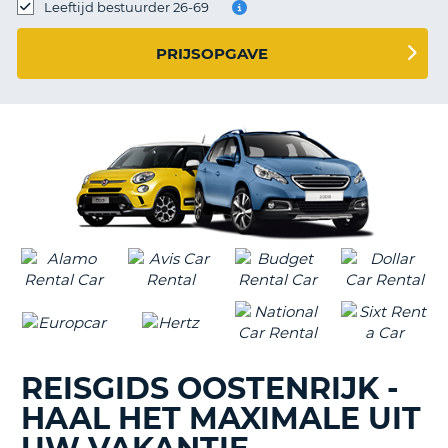
TO
Leeftijd bestuurder 26-69
N
PRIJSOPGAVE
S
REISGIDS OOSTENRIJK -
HAAL HET MAXIMALE UIT
T