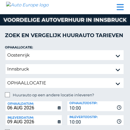
AUTO
AUTO
AUTO
CAMPER
PARTNER
HULP
EUROPE
HUREN
HUREN
HUREN
VOORDELIGE AUTOVERHUUR IN INNSBRUCK
N
CAMPER
NT
HUREN
ZOEK EN VERGELIJK HUURAUTO TARIEVEN
PARTNER
R
HULP
OPHAALLOCATIE:
NG
Huurauto
MIJN
op
ACCOUNT
een
BEHEER
andere
MIJN
locatie
BOEKING
inleveren?
NEDERLAND
Huurauto op een andere locatie inleveren?
INLEVERLOCATIE:
OPHAALTIJDSTIP:
OPHAALDATUM:
10:00
INLEVERTIJDSTIP:
INLEVERDATUM:
10:00