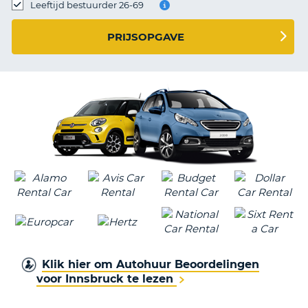
TO
Leeftijd bestuurder 26-69
N
PRIJSOPGAVE
S
Klik hier om Autohuur Beoordelingen
voor Innsbruck te lezen
T