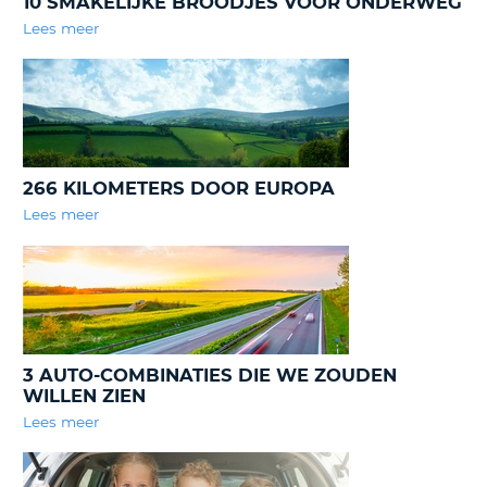
10 SMAKELIJKE BROODJES VOOR ONDERWEG
TO
Lees meer
N
S
266 KILOMETERS DOOR EUROPA
Lees meer
3 AUTO-COMBINATIES DIE WE ZOUDEN
WILLEN ZIEN
Lees meer
T