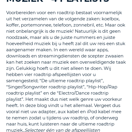
TO
Voorbereiden voor een roadtrip bestaat voornamelijk
N
uit het verzamelen van de volgende zaken: koelbox,
koffer, portemonnee, telefoon, zonnebril, etc. Maar ook
niet onbelangrijk is de muziek! Natuurlijk is dit geen
S
noodzaak, maar als u de juiste nummers en juiste
hoeveelheid muziek bij u heeft zal dit uw reis een stuk
aangenamer maken. In een wereld waar apps,
downloads en streamingdiensten de scepter zwaaien
kan het zoeken naar muziek een overweldigende taak
zijn. Gelukkig hoeft u dit niet alleen te doen. Wij
hebben vier roadtrip afspeellijsten voor u
samengesteld; “De ultieme roadtrip playlist”,
“Singer/Songwriter roadtrip playlist”, “Hip-Hop/Rap
roadtrip playlist” en de “Electro/Dance roadtrip
playlist”. Het maakt dus niet welk genre uw voorkeur
heeft. In deze blog vindt u het allemaal. Vergeet dus
vooral niet uw adapter, aux kabel en iPod kabel mee
te nemen zodat u tijdens uw roadtrip, of onderweg
naar huis, kunt luisteren naar de ultieme roadtrip
muziek..
Selecteer één van de afspeellijsten
T