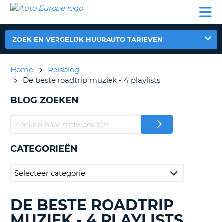
AUTO
AUTO
AUTO
CAMPER
PARTNER
HULP
EUROPE
HUREN
HUREN
HUREN
N
CAMPER
ZOEK EN VERGELIJK HUURAUTO TARIEVEN
NT
HUREN
PARTNER
Home
Reisblog
R
HULP
De beste roadtrip muziek - 4 playlists
NG
MIJN
BLOG ZOEKEN
ACCOUNT
BEHEER
MIJN
BOEKING
CATEGORIEËN
NEDERLAND
DE BESTE ROADTRIP
BLOGS
ZOEKEN......
MUZIEK - 4 PLAYLISTS