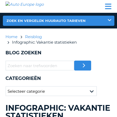
AUTO
AUTO
AUTO
CAMPER
PARTNER
HULP
EUROPE
HUREN
HUREN
HUREN
N
CAMPER
ZOEK EN VERGELIJK HUURAUTO TARIEVEN
NT
HUREN
PARTNER
Home
Reisblog
R
HULP
Infographic: Vakantie statistieken
NG
MIJN
BLOG ZOEKEN
ACCOUNT
BEHEER
MIJN
BOEKING
CATEGORIEËN
NEDERLAND
INFOGRAPHIC: VAKANTIE
BLOGS
ZOEKEN......
STATISTIEKEN