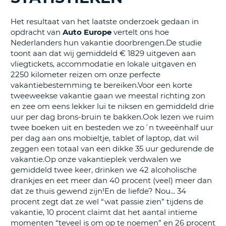
TO
Het resultaat van het laatste onderzoek gedaan in
N
opdracht van
Auto Europe
vertelt ons hoe
Nederlanders hun vakantie doorbrengen.De studie
toont aan dat wij gemiddeld € 1829 uitgeven aan
S
vliegtickets, accommodatie en lokale uitgaven en
2250 kilometer reizen om onze perfecte
vakantiebestemming te bereiken.Voor een korte
tweeweekse vakantie gaan we meestal richting zon
en zee om eens lekker lui te niksen en gemiddeld drie
uur per dag brons-bruin te bakken.Ook lezen we ruim
twee boeken uit en besteden we zo´n tweeënhalf uur
per dag aan ons mobieltje, tablet of laptop, dat wil
zeggen een totaal van een dikke 35 uur gedurende de
vakantie.Op onze vakantieplek verdwalen we
gemiddeld twee keer, drinken we 42 alcoholische
drankjes en eet meer dan 40 procent (veel) meer dan
dat ze thuis gewend zijn!En de liefde? Nou... 34
procent zegt dat ze wel “wat passie zien” tijdens de
vakantie, 10 procent claimt dat het aantal intieme
momenten “teveel is om op te noemen” en 26 procent
T