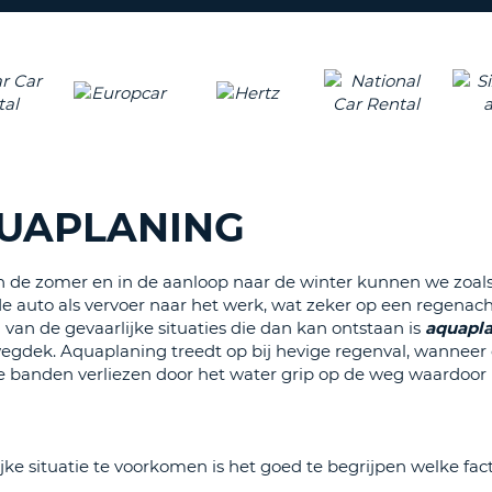
ÉÉN
HOOFD
REISB
TENM
WACH
WIJZIG
H
ÉÉN
NEDER
TEKEN
CANCE
IN
HET
QUAPLANING
KLEIN
TENM
ÉÉN
n de zomer en in de aanloop naar de winter kunnen we zoal
NUMM
 auto als vervoer naar het werk, wat zeker op een regenac
TENM
van de gevaarlijke situaties die dan kan ontstaan is
aquapl
ÉÉN
wegdek. Aquaplaning treedt op bij hevige regenval, wanneer 
SPECIA
 banden verliezen door het water grip op de weg waardoor 
TEKEN
ke situatie te voorkomen is het goed te begrijpen welke fac