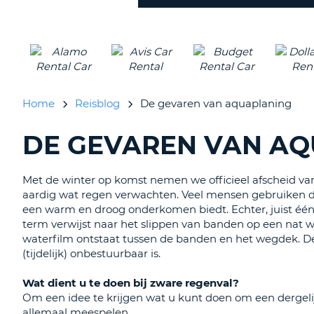
inleveren?
Home
Reisblog
De gevaren van aquaplaning
DE GEVAREN VAN A
BLOGS
ZOEKEN......
Met de winter op komst nemen we officieel afscheid va
aardig wat regen verwachten. Veel mensen gebruiken de
een warm en droog onderkomen biedt. Echter, juist één 
term verwijst naar het slippen van banden op een nat 
waterfilm ontstaat tussen de banden en het wegdek. De
(tijdelijk) onbestuurbaar is.
Wat dient u te doen bij zware regenval?
Om een idee te krijgen wat u kunt doen om een dergelij
allemaal meespelen.