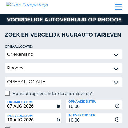
AUTO
AUTO
AUTO
CAMPER
PARTNER
HULP
EUROPE
HUREN
HUREN
HUREN
VOORDELIGE AUTOVERHUUR OP RHODOS
N
CAMPER
NT
HUREN
ZOEK EN VERGELIJK HUURAUTO TARIEVEN
PARTNER
R
HULP
OPHAALLOCATIE:
NG
Huurauto
MIJN
op
ACCOUNT
een
BEHEER
andere
MIJN
locatie
BOEKING
inleveren?
NEDERLAND
Huurauto op een andere locatie inleveren?
INLEVERLOCATIE:
OPHAALTIJDSTIP:
OPHAALDATUM:
10:00
INLEVERTIJDSTIP:
INLEVERDATUM:
10:00