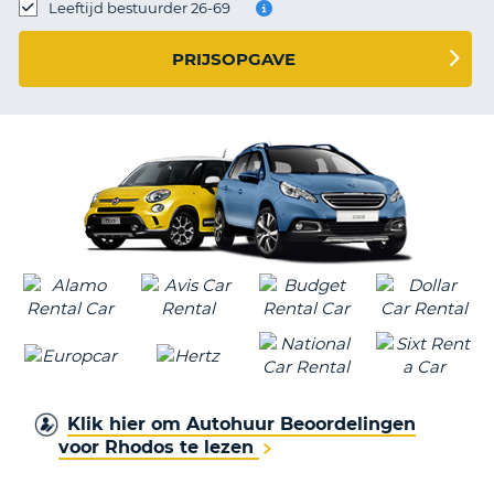
TO
Leeftijd bestuurder 26-69
N
PRIJSOPGAVE
S
Klik hier om Autohuur Beoordelingen
voor Rhodos te lezen
T