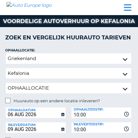
AUTO
AUTO
AUTO
CAMPER
PARTNER
HULP
EUROPE
HUREN
HUREN
HUREN
VOORDELIGE AUTOVERHUUR OP KEFALONIA
N
CAMPER
NT
HUREN
ZOEK EN VERGELIJK HUURAUTO TARIEVEN
PARTNER
R
HULP
OPHAALLOCATIE:
NG
Huurauto
MIJN
op
ACCOUNT
een
BEHEER
andere
MIJN
locatie
BOEKING
inleveren?
NEDERLAND
Huurauto op een andere locatie inleveren?
INLEVERLOCATIE:
OPHAALTIJDSTIP:
OPHAALDATUM:
10:00
INLEVERTIJDSTIP:
INLEVERDATUM:
10:00