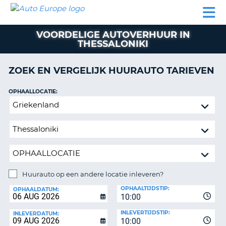
AUTO
AUTO
AUTO
CAMPER
PARTNER
HULP
EUROPE
HUREN
HUREN
HUREN
VOORDELIGE AUTOVERHUUR IN
N
CAMPER
THESSALONIKI
NT
HUREN
PARTNER
ZOEK EN VERGELIJK HUURAUTO TARIEVEN
R
HULP
OPHAALLOCATIE:
NG
MIJN
Huurauto
ACCOUNT
op
BEHEER
een
MIJN
andere
BOEKING
locatie
inleveren?
NEDERLAND
Huurauto op een andere locatie inleveren?
INLEVERLOCATIE:
OPHAALTIJDSTIP:
OPHAALDATUM:
10:00
INLEVERTIJDSTIP:
INLEVERDATUM:
10:00