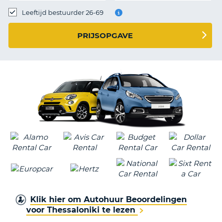
TO
Leeftijd bestuurder 26-69
N
PRIJSOPGAVE
S
Klik hier om Autohuur Beoordelingen
voor Thessaloniki te lezen
T