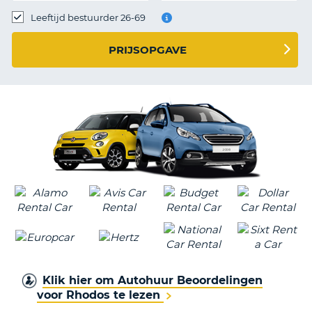
TO
Leeftijd bestuurder 26-69
N
PRIJSOPGAVE
S
Klik hier om Autohuur Beoordelingen
voor Rhodos te lezen
T