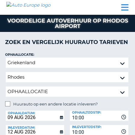
AUTO
AUTO
AUTO
CAMPER
PARTNER
HULP
EUROPE
HUREN
HUREN
HUREN
VOORDELIGE AUTOVERHUUR OP RHODOS
N
CAMPER
AIRPORT
NT
HUREN
PARTNER
ZOEK EN VERGELIJK HUURAUTO TARIEVEN
R
HULP
OPHAALLOCATIE:
NG
MIJN
Huurauto
ACCOUNT
op
BEHEER
een
MIJN
andere
BOEKING
locatie
inleveren?
NEDERLAND
Huurauto op een andere locatie inleveren?
INLEVERLOCATIE:
OPHAALTIJDSTIP:
OPHAALDATUM:
10:00
INLEVERTIJDSTIP:
INLEVERDATUM:
10:00