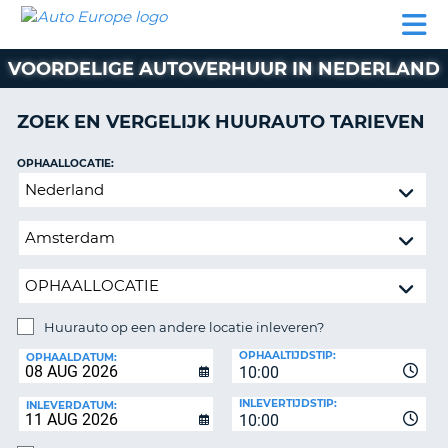
AUTO
AUTO
AUTO
CAMPER
PARTNER
HULP
EUROPE
HUREN
HUREN
HUREN
VOORDELIGE AUTOVERHUUR IN NEDERLAND
N
CAMPER
NT
HUREN
ZOEK EN VERGELIJK HUURAUTO TARIEVEN
PARTNER
R
HULP
OPHAALLOCATIE:
NG
Huurauto
MIJN
op
ACCOUNT
een
BEHEER
andere
MIJN
locatie
BOEKING
inleveren?
NEDERLAND
Huurauto op een andere locatie inleveren?
INLEVERLOCATIE:
OPHAALTIJDSTIP:
OPHAALDATUM:
10:00
INLEVERTIJDSTIP:
INLEVERDATUM:
10:00