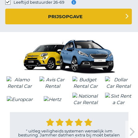
TO
Leeftijd bestuurder 26-69
N
PRIJSOPGAVE
S
"
uitleg veiligheids systemen wenselijk ivm
besturing. Jammer datmen extra bij moet betalen
T