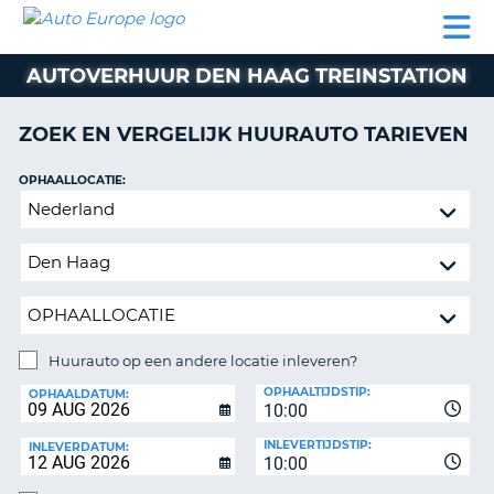
AUTO
AUTO
AUTO
CAMPER
PARTNER
HULP
EUROPE
HUREN
HUREN
HUREN
AUTOVERHUUR DEN HAAG TREINSTATION
N
CAMPER
NT
HUREN
ZOEK EN VERGELIJK HUURAUTO TARIEVEN
PARTNER
R
HULP
OPHAALLOCATIE:
NG
Huurauto
MIJN
op
ACCOUNT
een
BEHEER
andere
MIJN
locatie
BOEKING
inleveren?
NEDERLAND
Huurauto op een andere locatie inleveren?
INLEVERLOCATIE:
OPHAALTIJDSTIP:
OPHAALDATUM:
10:00
INLEVERTIJDSTIP:
INLEVERDATUM:
10:00