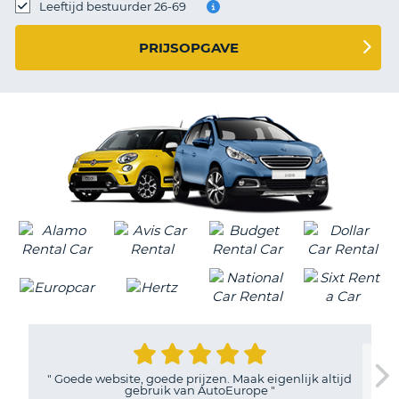
TO
Leeftijd bestuurder 26-69
N
PRIJSOPGAVE
S
"
Goede website, goede prijzen. Maak eigenlijk altijd
gebruik van AutoEurope
"
T