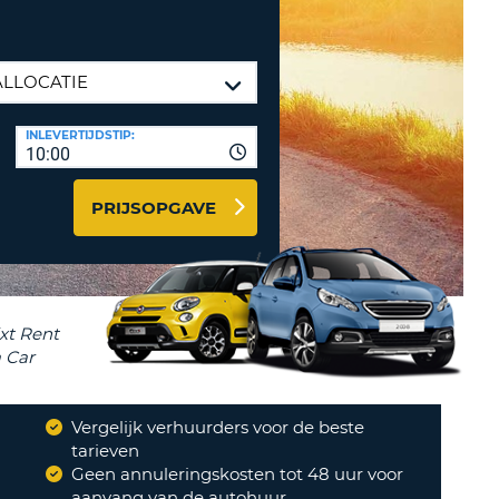
LETTER
UREAUS & AFFILIATES
INSTE
TWOORD
EN
IER INLOGGEN
LANDS
INLEVERTIJDSTIP:
L
10:00
PRIJSOPGAVE
INSTE
ER
INSTE
AL
Vergelijk verhuurders voor de beste
?
tarieven
en met auto Europe.
Geen annuleringskosten tot 48 uur voor
"
aanvang van de autohuur
RK