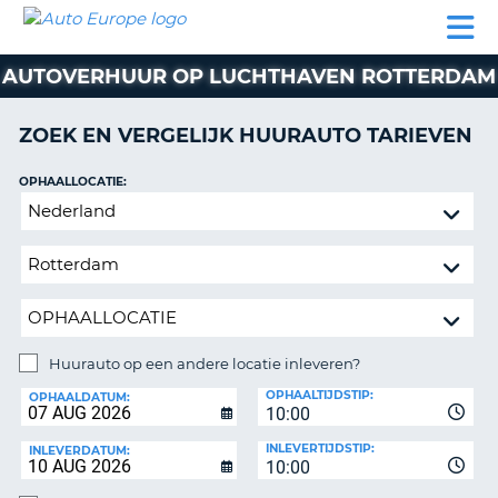
AUTO
AUTO
AUTO
CAMPER
PARTNER
HULP
EUROPE
HUREN
HUREN
HUREN
AUTOVERHUUR OP LUCHTHAVEN ROTTERDAM
N
CAMPER
NT
HUREN
ZOEK EN VERGELIJK HUURAUTO TARIEVEN
PARTNER
R
HULP
OPHAALLOCATIE:
NG
Huurauto
MIJN
op
ACCOUNT
een
BEHEER
andere
MIJN
locatie
BOEKING
inleveren?
NEDERLAND
Huurauto op een andere locatie inleveren?
INLEVERLOCATIE:
OPHAALTIJDSTIP:
OPHAALDATUM:
10:00
INLEVERTIJDSTIP:
INLEVERDATUM:
10:00