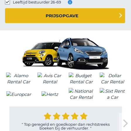
TO
Leeftijd bestuurder 26-69
N
PRIJSOPGAVE
S
"
Top geregeld en goedkoper dan rechtstreeks
boeken bij de verhuurder.
"
T