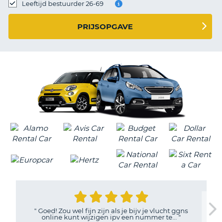
TO
Leeftijd bestuurder 26-69
N
PRIJSOPGAVE
S
"
Goed! Zou wel fijn zijn als je bijv je vlucht ggns
online kunt wijzigen ipv een nummer te...
"
T