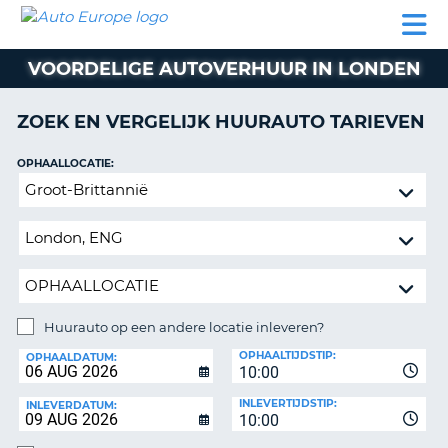
AUTO
AUTO
AUTO
CAMPER
PARTNER
HULP
EUROPE
HUREN
HUREN
HUREN
VOORDELIGE AUTOVERHUUR IN LONDEN
N
CAMPER
NT
HUREN
ZOEK EN VERGELIJK HUURAUTO TARIEVEN
PARTNER
R
HULP
OPHAALLOCATIE:
NG
Huurauto
MIJN
op
ACCOUNT
een
BEHEER
andere
MIJN
locatie
BOEKING
inleveren?
NEDERLAND
Huurauto op een andere locatie inleveren?
INLEVERLOCATIE:
OPHAALTIJDSTIP:
OPHAALDATUM:
10:00
INLEVERTIJDSTIP:
INLEVERDATUM:
10:00