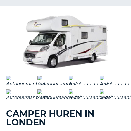
TO
N
S
CAMPER HUREN IN
LONDEN
T