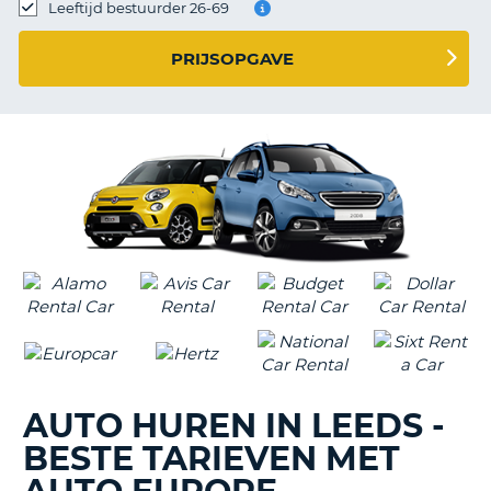
TO
Leeftijd bestuurder 26-69
N
PRIJSOPGAVE
S
AUTO HUREN IN LEEDS -
BESTE TARIEVEN MET
T