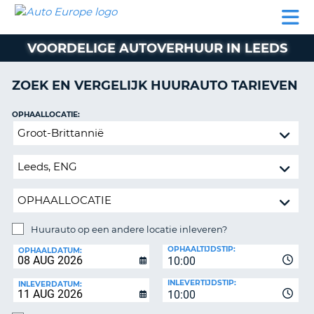
AUTO
AUTO
AUTO
CAMPER
PARTNER
HULP
EUROPE
HUREN
HUREN
HUREN
VOORDELIGE AUTOVERHUUR IN LEEDS
N
CAMPER
NT
HUREN
ZOEK EN VERGELIJK HUURAUTO TARIEVEN
PARTNER
R
HULP
OPHAALLOCATIE:
NG
Huurauto
MIJN
op
ACCOUNT
een
BEHEER
andere
MIJN
locatie
BOEKING
inleveren?
NEDERLAND
Huurauto op een andere locatie inleveren?
INLEVERLOCATIE:
OPHAALTIJDSTIP:
OPHAALDATUM:
10:00
INLEVERTIJDSTIP:
INLEVERDATUM:
10:00