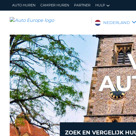
AUTO HUREN
CAMPER HUREN
PARTNER
HULP
AUTO
NEDERLAND
EUROPE
AUTO
HUREN
CAMPER
HUREN
AU
PARTNER
HULP
MIJN
BEHEER
ACCOUNT
MIJN
BOEKING
NEDERLAND
ZOEK EN VERGELIJK HU