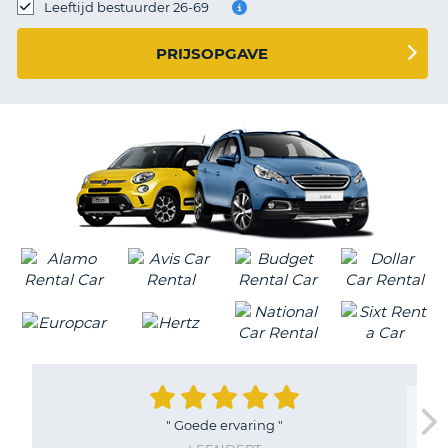
TO
Leeftijd bestuurder 26-69
N
PRIJSOPGAVE
S
"
Goede ervaring
"
T