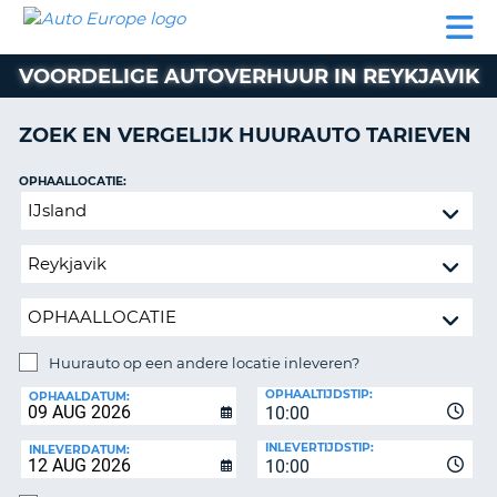
AUTO
AUTO
AUTO
CAMPER
PARTNER
HULP
EUROPE
HUREN
HUREN
HUREN
VOORDELIGE AUTOVERHUUR IN REYKJAVIK
N
CAMPER
NT
HUREN
ZOEK EN VERGELIJK HUURAUTO TARIEVEN
PARTNER
R
HULP
OPHAALLOCATIE:
NG
Huurauto
MIJN
op
ACCOUNT
een
BEHEER
andere
MIJN
locatie
BOEKING
inleveren?
NEDERLAND
Huurauto op een andere locatie inleveren?
INLEVERLOCATIE:
OPHAALTIJDSTIP:
OPHAALDATUM:
10:00
INLEVERTIJDSTIP:
INLEVERDATUM:
10:00