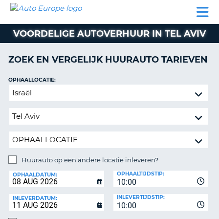
AUTO
AUTO
AUTO
CAMPER
PARTNER
HULP
EUROPE
HUREN
HUREN
HUREN
VOORDELIGE AUTOVERHUUR IN TEL AVIV
N
CAMPER
NT
HUREN
ZOEK EN VERGELIJK HUURAUTO TARIEVEN
PARTNER
R
HULP
OPHAALLOCATIE:
NG
Huurauto
MIJN
op
ACCOUNT
een
BEHEER
andere
MIJN
locatie
BOEKING
inleveren?
NEDERLAND
Huurauto op een andere locatie inleveren?
INLEVERLOCATIE:
OPHAALTIJDSTIP:
OPHAALDATUM:
10:00
INLEVERTIJDSTIP:
INLEVERDATUM:
10:00