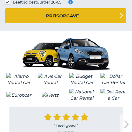
TO
Leeftijd bestuurder 26-69
N
PRIJSOPGAVE
S
"
heel goed
"
T