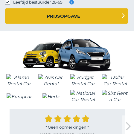
TO
Leeftijd bestuurder 26-69
N
PRIJSOPGAVE
S
"
Geen opmerkingen
"
T