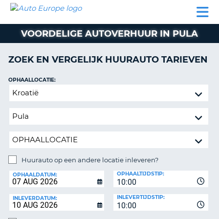
AUTO
AUTO
AUTO
CAMPER
PARTNER
HULP
EUROPE
HUREN
HUREN
HUREN
VOORDELIGE AUTOVERHUUR IN PULA
N
CAMPER
NT
HUREN
ZOEK EN VERGELIJK HUURAUTO TARIEVEN
PARTNER
R
HULP
OPHAALLOCATIE:
NG
Huurauto
MIJN
op
ACCOUNT
een
BEHEER
andere
MIJN
locatie
BOEKING
inleveren?
NEDERLAND
Huurauto op een andere locatie inleveren?
INLEVERLOCATIE:
OPHAALTIJDSTIP:
OPHAALDATUM:
10:00
INLEVERTIJDSTIP:
INLEVERDATUM:
10:00