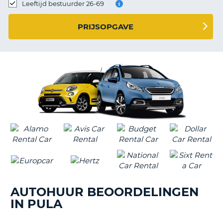
TO
Leeftijd bestuurder 26-69
N
PRIJSOPGAVE
S
AUTOHUUR BEOORDELINGEN
IN PULA
T