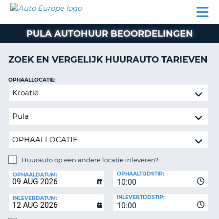
AUTO
AUTO
AUTO
CAMPER
PARTNER
HULP
EUROPE
HUREN
HUREN
HUREN
PULA AUTOHUUR BEOORDELINGEN
N
CAMPER
NT
HUREN
ZOEK EN VERGELIJK HUURAUTO TARIEVEN
PARTNER
R
HULP
OPHAALLOCATIE:
NG
Huurauto
MIJN
op
ACCOUNT
een
BEHEER
andere
MIJN
locatie
BOEKING
inleveren?
NEDERLAND
Huurauto op een andere locatie inleveren?
INLEVERLOCATIE:
OPHAALTIJDSTIP:
OPHAALDATUM:
10:00
INLEVERTIJDSTIP:
INLEVERDATUM:
10:00