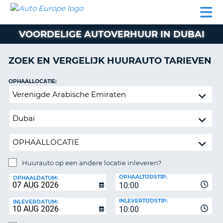
AUTO
AUTO
AUTO
CAMPER
PARTNER
HULP
EUROPE
HUREN
HUREN
HUREN
VOORDELIGE AUTOVERHUUR IN DUBAI
N
CAMPER
NT
HUREN
ZOEK EN VERGELIJK HUURAUTO TARIEVEN
PARTNER
R
HULP
OPHAALLOCATIE:
NG
Huurauto
MIJN
op
ACCOUNT
een
BEHEER
andere
MIJN
locatie
BOEKING
inleveren?
NEDERLAND
Huurauto op een andere locatie inleveren?
INLEVERLOCATIE:
OPHAALTIJDSTIP:
OPHAALDATUM:
10:00
INLEVERTIJDSTIP:
INLEVERDATUM:
10:00