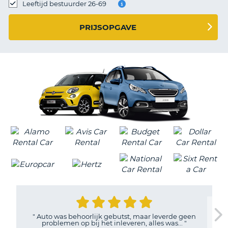
TO
Leeftijd bestuurder 26-69
N
PRIJSOPGAVE
S
"
Auto was behoorlijk gebutst, maar leverde geen
problemen op bij het inleveren, alles was...
"
T