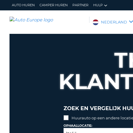
AUTO HUREN
CAMPER HUREN
PARTNER
HULP
AUTO
NEDERLAND
EUROPE
AUTO
HUREN
T
CAMPER
HUREN
KLAN
PARTNER
HULP
MIJN
BEHEER
ACCOUNT
MIJN
BOEKING
ZOEK EN VERGELIJK HU
NEDERLAND
Huurauto op een andere locatie
OPHAALLOCATIE: