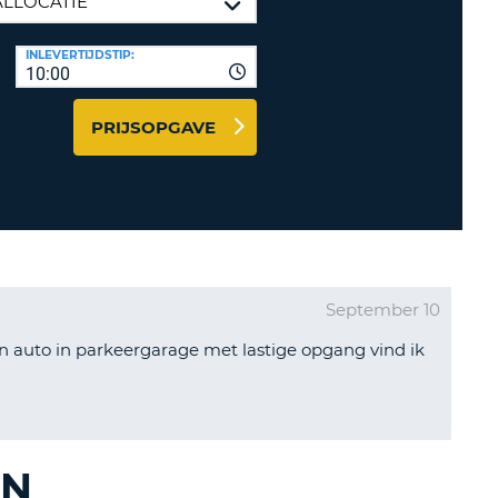
LETTER
UREAUS & AFFILIATES
INLEVERTIJDSTIP:
INSTE
TWOORD
10:00
EN
IER INLOGGEN
LANDS
PRIJSOPGAVE
L
INSTE
ER
September 10
INSTE
 auto in parkeergarage met lastige opgang vind ik
AL
EN