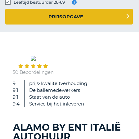
TO
Leeftijd bestuurder 26-69
N
PRIJSOPGAVE
S
July
31
50 Beoordelingen
9
prijs-kwaliteitverhouding
Vlotte
9.1
De baliemedewerkers
en
9.1
Staat van de auto
vriendelijke
9.4
Service bij het inleveren
afhandeling
ALAMO BY ENT ITALIË
AUTOHUUR
T