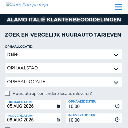
AUTO
AUTO
AUTO
CAMPER
PARTNER
HULP
EUROPE
HUREN
HUREN
HUREN
ALAMO ITALIË KLANTENBEOORDELINGEN
N
CAMPER
NT
HUREN
ZOEK EN VERGELIJK HUURAUTO TARIEVEN
PARTNER
R
HULP
OPHAALLOCATIE:
NG
Huurauto
MIJN
op
ACCOUNT
een
BEHEER
andere
MIJN
locatie
BOEKING
inleveren?
NEDERLAND
Huurauto op een andere locatie inleveren?
INLEVERLOCATIE:
OPHAALTIJDSTIP:
OPHAALDATUM:
10:00
INLEVERTIJDSTIP:
INLEVERDATUM:
10:00