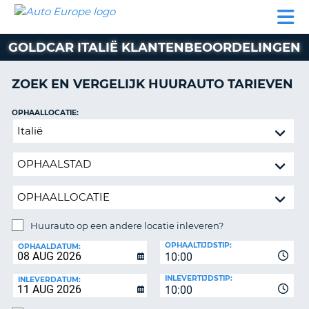
AUTO
AUTO
AUTO
CAMPER
PARTNER
HULP
EUROPE
HUREN
HUREN
HUREN
GOLDCAR ITALIË KLANTENBEOORDELINGEN
N
CAMPER
NT
HUREN
ZOEK EN VERGELIJK HUURAUTO TARIEVEN
PARTNER
R
HULP
OPHAALLOCATIE:
NG
Huurauto
MIJN
op
ACCOUNT
een
BEHEER
andere
MIJN
locatie
BOEKING
inleveren?
NEDERLAND
Huurauto op een andere locatie inleveren?
INLEVERLOCATIE:
OPHAALTIJDSTIP:
OPHAALDATUM:
10:00
INLEVERTIJDSTIP:
INLEVERDATUM:
10:00