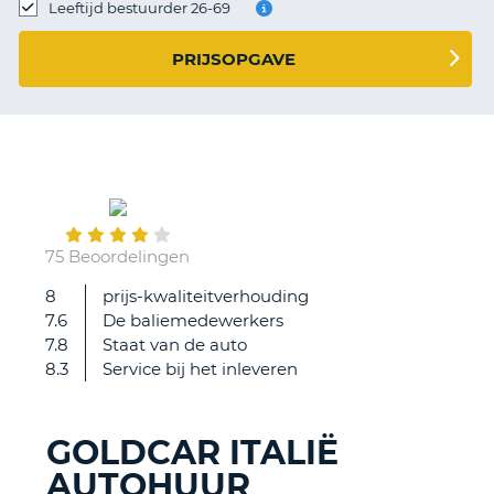
TO
Leeftijd bestuurder 26-69
N
PRIJSOPGAVE
S
August
20
75 Beoordelingen
8
prijs-kwaliteitverhouding
We
7.6
De baliemedewerkers
werden
7.8
Staat van de auto
erg
8.3
Service bij het inleveren
goed
geholpen
door
GOLDCAR ITALIË
de
AUTOHUUR
baliemedewerker,
T