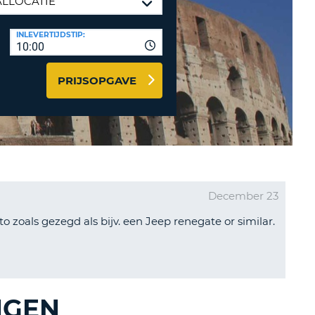
LETTER
UREAUS & AFFILIATES
INLEVERTIJDSTIP:
INSTE
TWOORD
10:00
EN
IER INLOGGEN
LANDS
PRIJSOPGAVE
L
INSTE
ER
December 23
INSTE
o zoals gezegd als bijv. een Jeep renegate or similar.
AL
NGEN