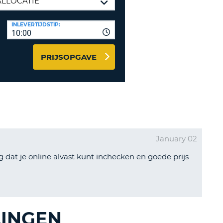
LETTER
UREAUS & AFFILIATES
INLEVERTIJDSTIP:
INSTE
TWOORD
10:00
EN
IER INLOGGEN
LANDS
PRIJSOPGAVE
L
INSTE
ER
January 02
INSTE
 dat je online alvast kunt inchecken en goede prijs
AL
LINGEN