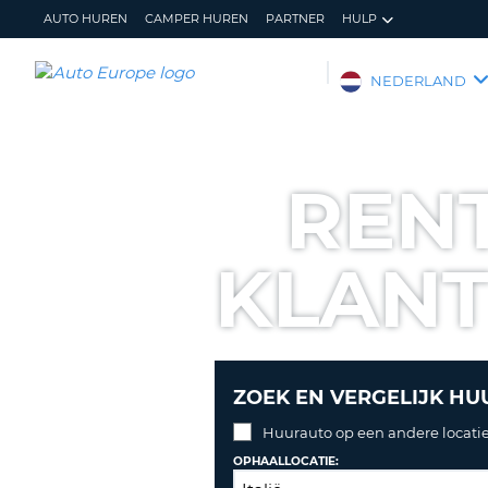
AUTO HUREN
CAMPER HUREN
PARTNER
HULP
AUTO
NEDERLAND
EUROPE
AUTO
HUREN
RENT
CAMPER
HUREN
KLAN
PARTNER
HULP
MIJN
BEHEER
ACCOUNT
MIJN
BOEKING
ZOEK EN VERGELIJK HU
NEDERLAND
Huurauto op een andere locatie
OPHAALLOCATIE: