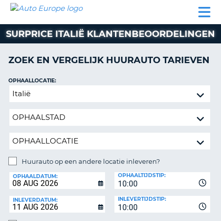
AUTO
AUTO
AUTO
CAMPER
PARTNER
HULP
EUROPE
HUREN
HUREN
HUREN
SURPRICE ITALIË KLANTENBEOORDELINGEN
N
CAMPER
NT
HUREN
ZOEK EN VERGELIJK HUURAUTO TARIEVEN
PARTNER
R
HULP
OPHAALLOCATIE:
NG
Huurauto
MIJN
op
ACCOUNT
een
BEHEER
andere
MIJN
locatie
BOEKING
inleveren?
NEDERLAND
Huurauto op een andere locatie inleveren?
INLEVERLOCATIE:
OPHAALTIJDSTIP:
OPHAALDATUM:
10:00
INLEVERTIJDSTIP:
INLEVERDATUM:
10:00