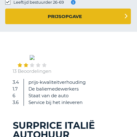
TO
Leeftijd bestuurder 26-69
N
PRIJSOPGAVE
S
July
21
13 Beoordelingen
3.4
prijs-kwaliteitverhouding
Ik
1.7
De baliemedewerkers
heb
6
Staat van de auto
de
3.6
Service bij het inleveren
reservering
met
een
SURPRICE ITALIË
Revolut
AUTOHUUR
kaart
T