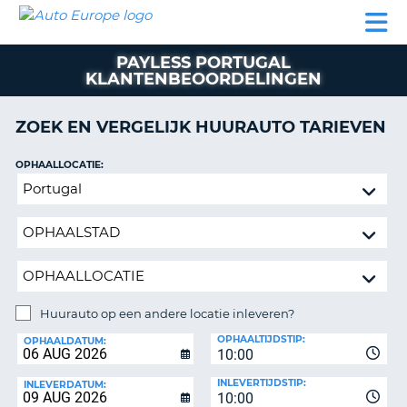
AUTO
AUTO
AUTO
CAMPER
PARTNER
HULP
EUROPE
HUREN
HUREN
HUREN
PAYLESS PORTUGAL
N
CAMPER
KLANTENBEOORDELINGEN
NT
HUREN
PARTNER
ZOEK EN VERGELIJK HUURAUTO TARIEVEN
R
HULP
OPHAALLOCATIE:
NG
MIJN
Huurauto
ACCOUNT
op
BEHEER
een
MIJN
andere
BOEKING
locatie
inleveren?
NEDERLAND
Huurauto op een andere locatie inleveren?
INLEVERLOCATIE:
OPHAALTIJDSTIP:
OPHAALDATUM:
10:00
INLEVERTIJDSTIP:
INLEVERDATUM:
10:00