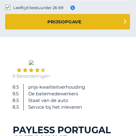
TO
Leeftijd bestuurder 26-69
N
PRIJSOPGAVE
S
June
16
9 Beoordelingen
8.5
prijs-kwaliteitverhouding
Bij
9.5
De baliemedewerkers
balie
8.5
Staat van de auto
klantvriendelijk
8.5
Service bij het inleveren
tewoord
gestaan,
ondanks
PAYLESS PORTUGAL
uitval
T