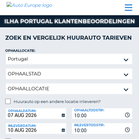
AUTO
AUTO
AUTO
CAMPER
PARTNER
HULP
EUROPE
HUREN
HUREN
HUREN
ILHA PORTUGAL KLANTENBEOORDELINGEN
N
CAMPER
NT
HUREN
ZOEK EN VERGELIJK HUURAUTO TARIEVEN
PARTNER
R
HULP
OPHAALLOCATIE:
NG
Huurauto
MIJN
op
ACCOUNT
een
BEHEER
andere
MIJN
locatie
BOEKING
inleveren?
NEDERLAND
Huurauto op een andere locatie inleveren?
INLEVERLOCATIE:
OPHAALTIJDSTIP:
OPHAALDATUM:
10:00
INLEVERTIJDSTIP:
INLEVERDATUM:
10:00