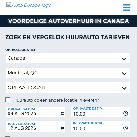
AUTO
AUTO
AUTO
CAMPER
PARTNER
HULP
EUROPE
HUREN
HUREN
HUREN
VOORDELIGE AUTOVERHUUR IN CANADA
N
CAMPER
NT
HUREN
ZOEK EN VERGELIJK HUURAUTO TARIEVEN
PARTNER
R
HULP
OPHAALLOCATIE:
NG
Huurauto
MIJN
op
ACCOUNT
een
BEHEER
andere
MIJN
locatie
BOEKING
inleveren?
NEDERLAND
Huurauto op een andere locatie inleveren?
INLEVERLOCATIE:
OPHAALTIJDSTIP:
OPHAALDATUM:
10:00
INLEVERTIJDSTIP:
INLEVERDATUM:
10:00