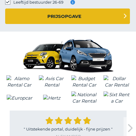
TO
Leeftijd bestuurder 26-69
N
PRIJSOPGAVE
S
"
Uitstekende portal, duidelijk - fijne prijzen
"
T