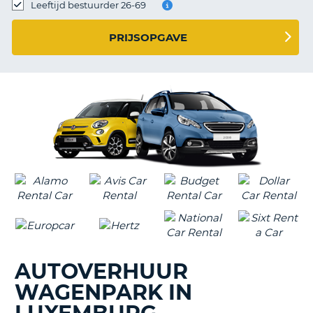
TO
Leeftijd bestuurder 26-69
N
PRIJSOPGAVE
S
AUTOVERHUUR
WAGENPARK IN
T