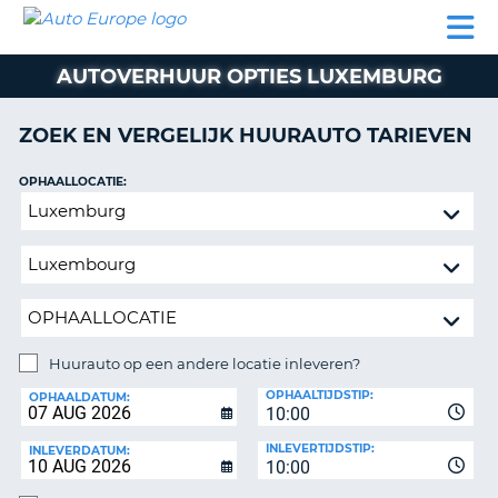
AUTO
AUTO
AUTO
CAMPER
PARTNER
HULP
EUROPE
HUREN
HUREN
HUREN
AUTOVERHUUR OPTIES LUXEMBURG
N
CAMPER
NT
HUREN
ZOEK EN VERGELIJK HUURAUTO TARIEVEN
PARTNER
R
HULP
OPHAALLOCATIE:
NG
Huurauto
MIJN
op
ACCOUNT
een
BEHEER
andere
MIJN
locatie
BOEKING
inleveren?
NEDERLAND
Huurauto op een andere locatie inleveren?
INLEVERLOCATIE:
OPHAALTIJDSTIP:
OPHAALDATUM:
10:00
INLEVERTIJDSTIP:
INLEVERDATUM:
10:00