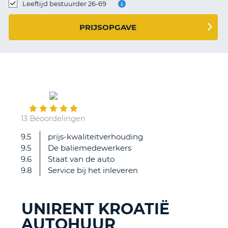
TO
Leeftijd bestuurder 26-69
N
PRIJSOPGAVE
S
August
06
13 Beoordelingen
9.5
prijs-kwaliteitverhouding
Geen
9.5
De baliemedewerkers
9.6
Staat van de auto
9.8
Service bij het inleveren
UNIRENT KROATIË
AUTOHUUR
T