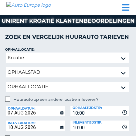
AUTO
AUTO
AUTO
CAMPER
PARTNER
HULP
EUROPE
HUREN
HUREN
HUREN
UNIRENT KROATIË KLANTENBEOORDELINGEN
N
CAMPER
NT
HUREN
ZOEK EN VERGELIJK HUURAUTO TARIEVEN
PARTNER
R
HULP
OPHAALLOCATIE:
NG
Huurauto
MIJN
op
ACCOUNT
een
BEHEER
andere
MIJN
locatie
BOEKING
inleveren?
NEDERLAND
Huurauto op een andere locatie inleveren?
INLEVERLOCATIE:
OPHAALTIJDSTIP:
OPHAALDATUM:
10:00
INLEVERTIJDSTIP:
INLEVERDATUM:
10:00