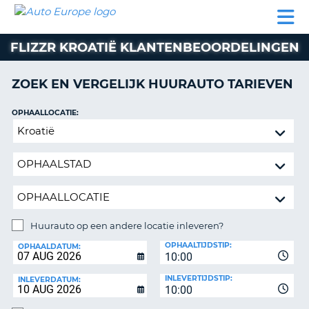
AUTO
AUTO
AUTO
CAMPER
PARTNER
HULP
EUROPE
HUREN
HUREN
HUREN
FLIZZR KROATIË KLANTENBEOORDELINGEN
N
CAMPER
NT
HUREN
ZOEK EN VERGELIJK HUURAUTO TARIEVEN
PARTNER
R
HULP
OPHAALLOCATIE:
NG
Huurauto
MIJN
op
ACCOUNT
een
BEHEER
andere
MIJN
locatie
BOEKING
inleveren?
NEDERLAND
Huurauto op een andere locatie inleveren?
INLEVERLOCATIE:
OPHAALTIJDSTIP:
OPHAALDATUM:
10:00
INLEVERTIJDSTIP:
INLEVERDATUM:
10:00