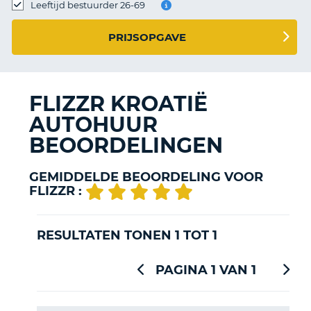
TO
Leeftijd bestuurder 26-69
N
PRIJSOPGAVE
S
FLIZZR KROATIË
AUTOHUUR
BEOORDELINGEN
GEMIDDELDE BEOORDELING VOOR
FLIZZR :
RESULTATEN TONEN 1 TOT 1
PAGINA 1 VAN 1
T