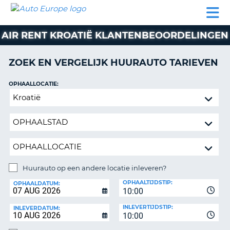
AUTO
AUTO
AUTO
CAMPER
PARTNER
HULP
EUROPE
HUREN
HUREN
HUREN
AIR RENT KROATIË KLANTENBEOORDELINGEN
N
CAMPER
NT
HUREN
ZOEK EN VERGELIJK HUURAUTO TARIEVEN
PARTNER
R
HULP
OPHAALLOCATIE:
NG
Huurauto
MIJN
op
ACCOUNT
een
BEHEER
andere
MIJN
locatie
BOEKING
inleveren?
NEDERLAND
Huurauto op een andere locatie inleveren?
INLEVERLOCATIE:
OPHAALTIJDSTIP:
OPHAALDATUM:
10:00
INLEVERTIJDSTIP:
INLEVERDATUM:
10:00