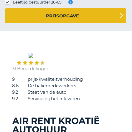
TO
Leeftijd bestuurder 26-69
N
PRIJSOPGAVE
S
September
28
31 Beoordelingen
9
prijs-kwaliteitverhouding
Tweede
8.6
De baliemedewerkers
keer
9.2
Staat van de auto
dt
9.2
Service bij het inleveren
ik
een
auto
AIR RENT KROATIË
gehuurd
AUTOHUUR
heb
T