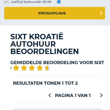
TO
Leeftijd bestuurder 26-69
N
PRIJSOPGAVE
S
SIXT KROATIË
AUTOHUUR
BEOORDELINGEN
GEMIDDELDE BEOORDELING VOOR SIXT
:
RESULTATEN TONEN 1 TOT 2
PAGINA 1 VAN 1
T