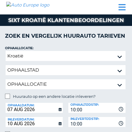
AUTO
AUTO
AUTO
CAMPER
PARTNER
HULP
EUROPE
HUREN
HUREN
HUREN
SIXT KROATIË KLANTENBEOORDELINGEN
N
CAMPER
NT
HUREN
ZOEK EN VERGELIJK HUURAUTO TARIEVEN
PARTNER
R
HULP
OPHAALLOCATIE:
NG
Huurauto
MIJN
op
ACCOUNT
een
BEHEER
andere
MIJN
locatie
BOEKING
inleveren?
NEDERLAND
Huurauto op een andere locatie inleveren?
INLEVERLOCATIE:
OPHAALTIJDSTIP:
OPHAALDATUM:
10:00
INLEVERTIJDSTIP:
INLEVERDATUM:
10:00