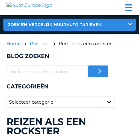
AUTO
AUTO
AUTO
CAMPER
PARTNER
HULP
EUROPE
HUREN
HUREN
HUREN
N
CAMPER
ZOEK EN VERGELIJK HUURAUTO TARIEVEN
NT
HUREN
PARTNER
Home
Reisblog
Reizen als een rockster
R
HULP
BLOG ZOEKEN
NG
MIJN
ACCOUNT
BEHEER
MIJN
CATEGORIEËN
BOEKING
NEDERLAND
REIZEN ALS EEN
BLOGS
ZOEKEN......
ROCKSTER