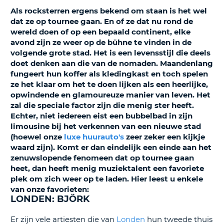
TO
Als rocksterren ergens bekend om staan is het wel
dat ze op tournee gaan. En of ze dat nu rond de
N
wereld doen of op een bepaald continent, elke
avond zijn ze weer op de bühne te vinden in de
volgende grote stad. Het is een levensstijl die deels
S
doet denken aan die van de nomaden. Maandenlang
fungeert hun koffer als kledingkast en toch spelen
ze het klaar om het te doen lijken als een heerlijke,
opwindende en glamoureuze manier van leven. Het
zal die speciale factor zijn die menig ster heeft.
Echter, niet iedereen eist een bubbelbad in zijn
limousine bij het verkennen van een nieuwe stad
(hoewel onze
luxe huurauto's
zeer zeker een kijkje
waard zijn). Komt er dan eindelijk een einde aan het
zenuwslopende fenomeen dat op tournee gaan
heet, dan heeft menig muziektalent een favoriete
plek om zich weer op te laden. Hier leest u enkele
van onze favorieten:
LONDEN: BJÖRK
Er zijn vele artiesten die van
Londen
hun tweede thuis
T