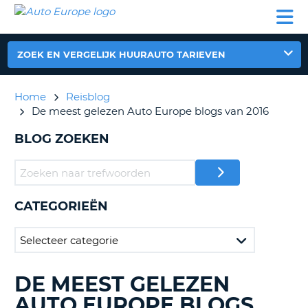
AUTO
AUTO
AUTO
CAMPER
PARTNER
HULP
EUROPE
HUREN
HUREN
HUREN
N
CAMPER
ZOEK EN VERGELIJK HUURAUTO TARIEVEN
NT
HUREN
PARTNER
Home
Reisblog
R
HULP
De meest gelezen Auto Europe blogs van 2016
NG
MIJN
BLOG ZOEKEN
ACCOUNT
BEHEER
MIJN
BOEKING
CATEGORIEËN
NEDERLAND
DE MEEST GELEZEN
BLOGS
ZOEKEN......
AUTO EUROPE BLOGS