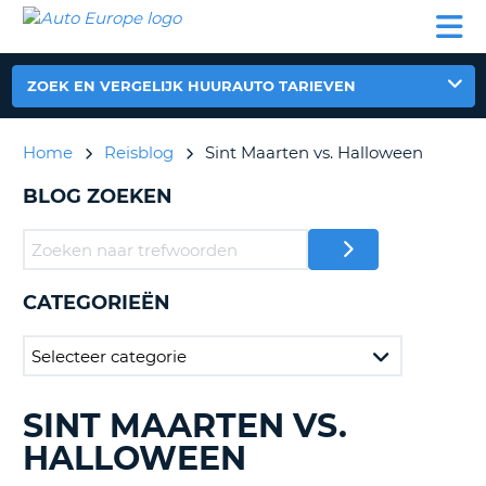
AUTO
AUTO
AUTO
CAMPER
PARTNER
HULP
EUROPE
HUREN
HUREN
HUREN
N
CAMPER
ZOEK EN VERGELIJK HUURAUTO TARIEVEN
NT
HUREN
PARTNER
Home
Reisblog
Sint Maarten vs. Halloween
R
HULP
BLOG ZOEKEN
NG
MIJN
ACCOUNT
BEHEER
MIJN
CATEGORIEËN
BOEKING
NEDERLAND
SINT MAARTEN VS.
BLOGS
ZOEKEN......
HALLOWEEN