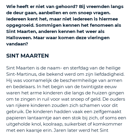
TO
Wie heeft er niet van gehoord? Bij vreemden langs
de deur gaan, aanbellen en om snoep vragen.
N
Iedereen kent het, maar niet iedereen is hiermee
opgegroeid. Sommigen kennen het fenomeen als
Sint Maarten, anderen kennen het weer als
S
Halloween. Maar waar komen deze vieringen
vandaan?
SINT MAARTEN
Sint Maarten is de naam- en sterfdag van de heilige
Sint-Martinus, die bekend werd om zijn liefdadigheid.
Hij was voornamelijk de beschermheilige van armen
en bedelaars. In het begin van de twintigste eeuw
waren het arme kinderen die langs de huizen gingen
om te zingen in ruil voor wat snoep of geld. De ouders
van rijkere kinderen zouden zich schamen voor dit
gebruik. De kinderen hadden vaak een zelfgemaakt
papieren lantaarntje aan een stok bij zich, of soms een
uitgeholde knol, koolraap, suikerbiet of komkommer
met een kaarsje erin. Jaren later werd het Sint
T