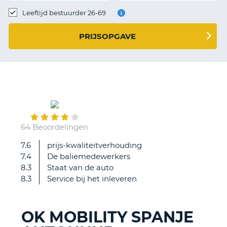
TO
Leeftijd bestuurder 26-69
N
PRIJSOPGAVE
S
September
21
64 Beoordelingen
7.6
prijs-kwaliteitverhouding
Prettige
7.4
De baliemedewerkers
ervaring
8.3
Staat van de auto
8.3
Service bij het inleveren
OK MOBILITY SPANJE
T