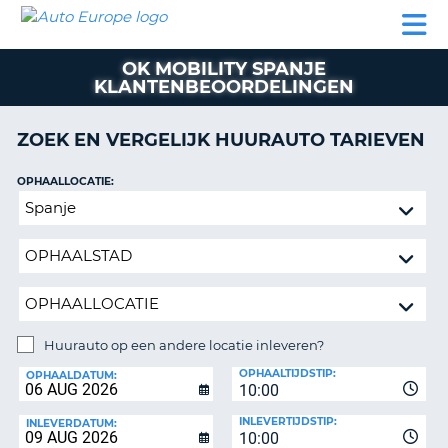
AUTO
AUTO
AUTO
CAMPER
PARTNER
HULP
EUROPE
HUREN
HUREN
HUREN
OK MOBILITY SPANJE
N
CAMPER
KLANTENBEOORDELINGEN
NT
HUREN
PARTNER
ZOEK EN VERGELIJK HUURAUTO TARIEVEN
R
HULP
OPHAALLOCATIE:
NG
MIJN
Huurauto
ACCOUNT
op
BEHEER
een
MIJN
andere
BOEKING
locatie
inleveren?
NEDERLAND
Huurauto op een andere locatie inleveren?
INLEVERLOCATIE:
OPHAALTIJDSTIP:
OPHAALDATUM:
10:00
INLEVERTIJDSTIP:
INLEVERDATUM:
10:00