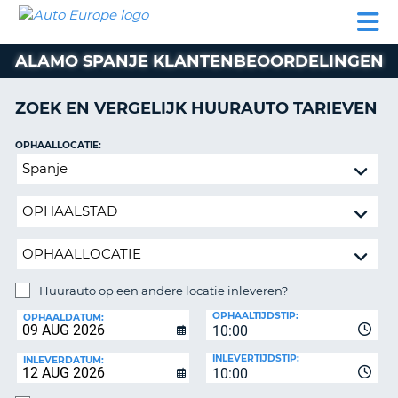
AUTO
AUTO
AUTO
CAMPER
PARTNER
HULP
EUROPE
HUREN
HUREN
HUREN
ALAMO SPANJE KLANTENBEOORDELINGEN
N
CAMPER
NT
HUREN
ZOEK EN VERGELIJK HUURAUTO TARIEVEN
PARTNER
R
HULP
OPHAALLOCATIE:
NG
Huurauto
MIJN
op
ACCOUNT
een
BEHEER
andere
MIJN
locatie
BOEKING
inleveren?
NEDERLAND
Huurauto op een andere locatie inleveren?
INLEVERLOCATIE:
OPHAALTIJDSTIP:
OPHAALDATUM:
10:00
INLEVERTIJDSTIP:
INLEVERDATUM:
10:00