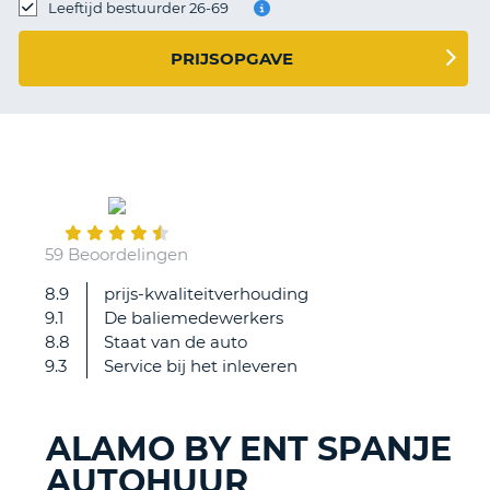
TO
Leeftijd bestuurder 26-69
N
PRIJSOPGAVE
S
May
04
59 Beoordelingen
8.9
prijs-kwaliteitverhouding
.
9.1
De baliemedewerkers
8.8
Staat van de auto
9.3
Service bij het inleveren
ALAMO BY ENT SPANJE
AUTOHUUR
T