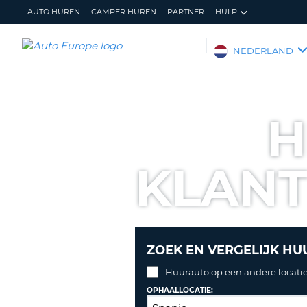
AUTO HUREN
CAMPER HUREN
PARTNER
HULP
AUTO
NEDERLAND
EUROPE
AUTO
HUREN
H
CAMPER
HUREN
KLAN
PARTNER
HULP
MIJN
BEHEER
ACCOUNT
MIJN
BOEKING
ZOEK EN VERGELIJK HU
NEDERLAND
Huurauto op een andere locatie
OPHAALLOCATIE: