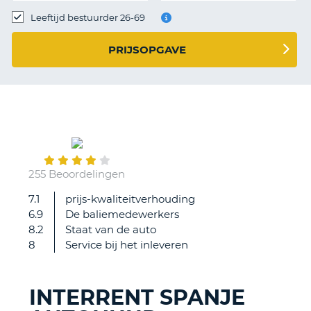
TO
Leeftijd bestuurder 26-69
N
PRIJSOPGAVE
S
November
04
255 Beoordelingen
7.1
prijs-kwaliteitverhouding
Ik
6.9
De baliemedewerkers
huur
8.2
Staat van de auto
meestal
8
Service bij het inleveren
bij
interrent
omdat
INTERRENT SPANJE
tot
T