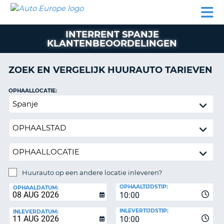
AUTO
AUTO
AUTO
CAMPER
PARTNER
HULP
EUROPE
HUREN
HUREN
HUREN
INTERRENT SPANJE
N
CAMPER
KLANTENBEOORDELINGEN
NT
HUREN
PARTNER
ZOEK EN VERGELIJK HUURAUTO TARIEVEN
R
HULP
OPHAALLOCATIE:
NG
MIJN
Huurauto
ACCOUNT
op
BEHEER
een
MIJN
andere
BOEKING
locatie
inleveren?
NEDERLAND
Huurauto op een andere locatie inleveren?
INLEVERLOCATIE:
OPHAALTIJDSTIP:
OPHAALDATUM:
10:00
INLEVERTIJDSTIP:
INLEVERDATUM:
10:00