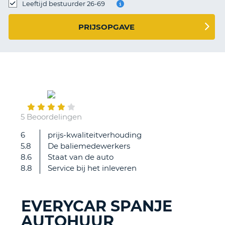
TO
Leeftijd bestuurder 26-69
N
PRIJSOPGAVE
S
November
25
5 Beoordelingen
6
prijs-kwaliteitverhouding
vlekkeloos
5.8
De baliemedewerkers
8.6
Staat van de auto
8.8
Service bij het inleveren
EVERYCAR SPANJE
AUTOHUUR
T