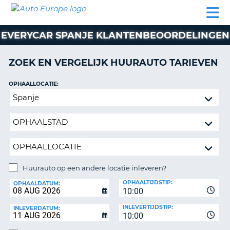
AUTO
AUTO
AUTO
CAMPER
PARTNER
HULP
EUROPE
HUREN
HUREN
HUREN
EVERYCAR SPANJE KLANTENBEOORDELINGEN
N
CAMPER
NT
HUREN
ZOEK EN VERGELIJK HUURAUTO TARIEVEN
PARTNER
R
HULP
OPHAALLOCATIE:
NG
Huurauto
MIJN
op
ACCOUNT
een
BEHEER
andere
MIJN
locatie
BOEKING
inleveren?
NEDERLAND
Huurauto op een andere locatie inleveren?
INLEVERLOCATIE:
OPHAALTIJDSTIP:
OPHAALDATUM:
10:00
INLEVERTIJDSTIP:
INLEVERDATUM:
10:00