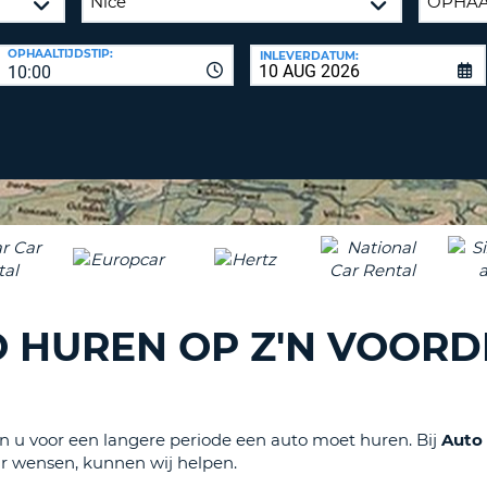
ÉÉN
HOOFD
REISB
OPHAALTIJDSTIP:
INLEVERDATUM:
TENM
WACH
10:00
WIJZIG
H
ÉÉN
NEDER
TEKEN
CANCE
IN
HET
KLEIN
TENM
ÉÉN
NUMM
TENM
 HUREN OP Z'N VOORDE
ÉÉN
SPECIA
TEKEN
in u voor een langere periode een auto moet huren. Bij
Auto
ur wensen, kunnen wij helpen.