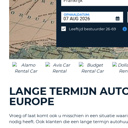
INLEVERLOCATIE:
OPHAALDATUM:
Huurauto
op
Leeftijd bestuurder 26-69
een
andere
locatie
inleveren?
LANGE TERMIJN AUTO
EUROPE
Vroeg of laat komt ook u misschien in een situatie waar
nodig heeft. Ook klanten die een lange termijn autohu