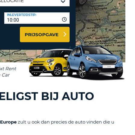
LETTER
UREAUS & AFFILIATES
INLEVERTIJDSTIP:
INSTE
TWOORD
10:00
EN
IER INLOGGEN
LANDS
PRIJSOPGAVE
L
INSTE
ER
INSTE
LIGST BIJ AUTO
AL
 Europe
zult u ook dan precies de auto vinden die u