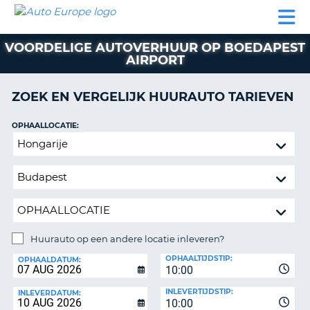
AUTO
AUTO
AUTO
CAMPER
PARTNER
HULP
EUROPE
HUREN
HUREN
HUREN
VOORDELIGE AUTOVERHUUR OP BOEDAPEST
N
CAMPER
AIRPORT
NT
HUREN
PARTNER
ZOEK EN VERGELIJK HUURAUTO TARIEVEN
R
HULP
OPHAALLOCATIE:
NG
MIJN
Huurauto
ACCOUNT
op
BEHEER
een
MIJN
andere
BOEKING
locatie
inleveren?
NEDERLAND
Huurauto op een andere locatie inleveren?
INLEVERLOCATIE:
OPHAALTIJDSTIP:
OPHAALDATUM:
10:00
INLEVERTIJDSTIP:
INLEVERDATUM:
10:00