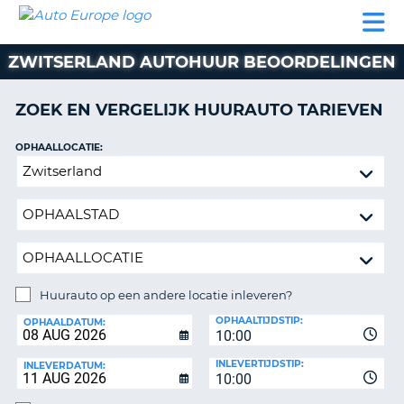
AUTO
AUTO
AUTO
CAMPER
PARTNER
HULP
EUROPE
HUREN
HUREN
HUREN
ZWITSERLAND AUTOHUUR BEOORDELINGEN
N
CAMPER
NT
HUREN
ZOEK EN VERGELIJK HUURAUTO TARIEVEN
PARTNER
R
HULP
OPHAALLOCATIE:
NG
Huurauto
MIJN
op
ACCOUNT
een
BEHEER
andere
MIJN
locatie
BOEKING
inleveren?
NEDERLAND
Huurauto op een andere locatie inleveren?
INLEVERLOCATIE:
OPHAALTIJDSTIP:
OPHAALDATUM:
10:00
INLEVERTIJDSTIP:
INLEVERDATUM:
10:00