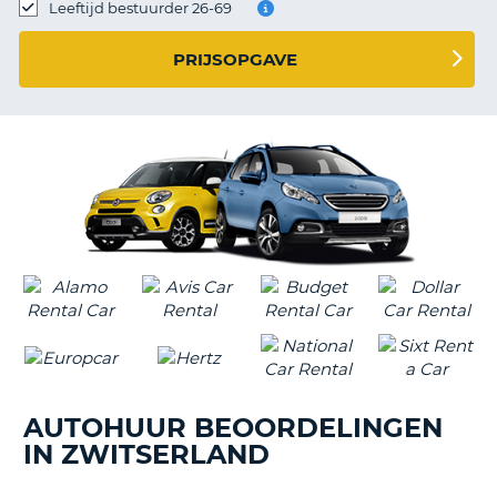
TO
Leeftijd bestuurder 26-69
N
PRIJSOPGAVE
S
AUTOHUUR BEOORDELINGEN
IN ZWITSERLAND
T